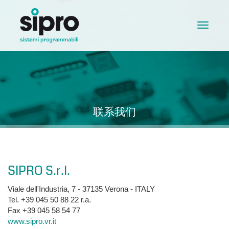
Toggle
navigat
联系我们
SIPRO S.r.l.
Viale dell'Industria, 7 - 37135 Verona - ITALY
Tel. +39 045 50 88 22 r.a.
Fax +39 045 58 54 77
www.sipro.vr.it