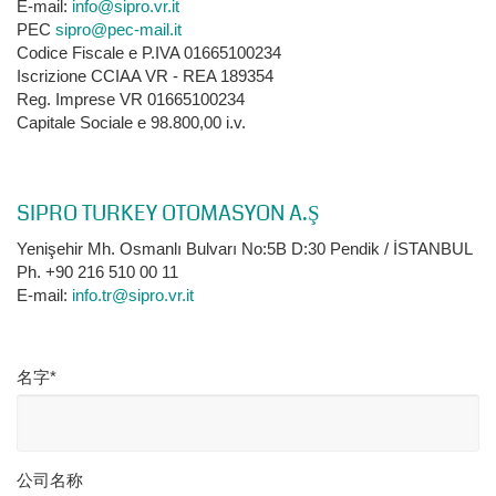
E-mail:
info@sipro.vr.it
PEC
sipro@pec-mail.it
Codice Fiscale e P.IVA 01665100234
Iscrizione CCIAA VR - REA 189354
Reg. Imprese VR 01665100234
Capitale Sociale e 98.800,00 i.v.
SIPRO TURKEY OTOMASYON A.Ş
Yenişehir Mh. Osmanlı Bulvarı No:5B D:30 Pendik / İSTANBUL
Ph. +90 216 510 00 11
E-mail:
info.tr@sipro.vr.it
名字*
公司名称